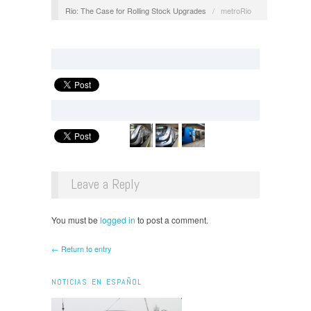
Rio: The Case for Rolling Stock Upgrades
/
metroRio
Leave a Reply
You must be
logged in
to post a comment.
← Return to entry
NOTICIAS EN ESPAÑOL