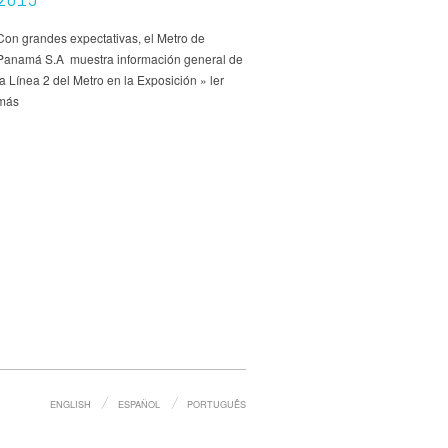
Con grandes expectativas, el Metro de
Panamá S.A muestra información general de
la Línea 2 del Metro en la Exposición » ler
más
ENGLISH
ESPAÑOL
PORTUGUÊS