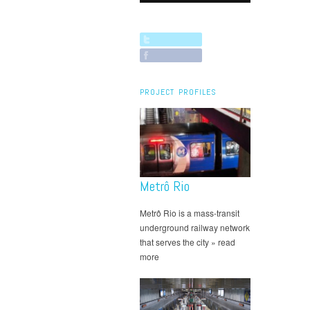
PROJECT PROFILES
Metrô Rio
Metrô Rio is a mass-transit
underground railway network
that serves the city » read
more