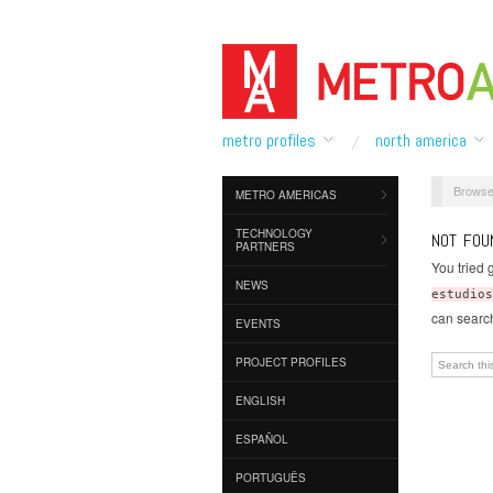
metro profiles
north america
Browse
METRO AMERICAS
TECHNOLOGY
NOT FOU
PARTNERS
You tried 
NEWS
estudios
can search
EVENTS
PROJECT PROFILES
ENGLISH
ESPAÑOL
PORTUGUÊS