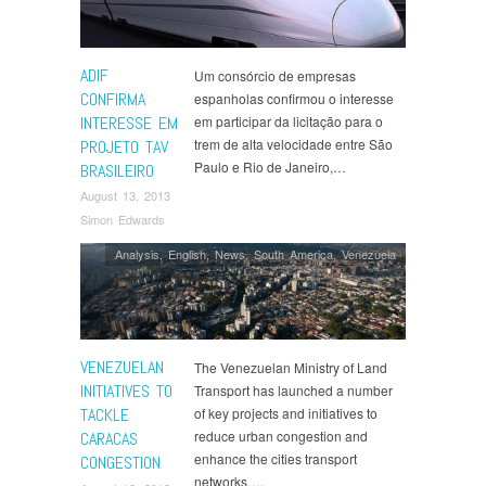
ADIF
Um consórcio de empresas
CONFIRMA
espanholas confirmou o interesse
INTERESSE EM
em participar da licitação para o
trem de alta velocidade entre São
PROJETO TAV
Paulo e Rio de Janeiro,…
BRASILEIRO
August 13, 2013
Simon Edwards
Analysis
,
English
,
News
,
South America
,
Venezuela
VENEZUELAN
The Venezuelan Ministry of Land
INITIATIVES TO
Transport has launched a number
TACKLE
of key projects and initiatives to
reduce urban congestion and
CARACAS
enhance the cities transport
CONGESTION
networks….