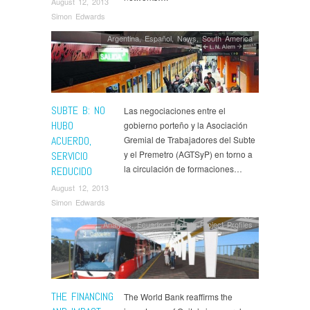
August 12, 2013
Simon Edwards
Argentina
,
Español
,
News
,
South America
SUBTE B: NO
Las negociaciones entre el
HUBO
gobierno porteño y la Asociación
ACUERDO,
Gremial de Trabajadores del Subte
y el Premetro (AGTSyP) en torno a
SERVICIO
la circulación de formaciones…
REDUCIDO
August 12, 2013
Simon Edwards
Analysis
,
Ecuador
,
English
,
Project Profiles
THE FINANCING
The World Bank reaffirms the