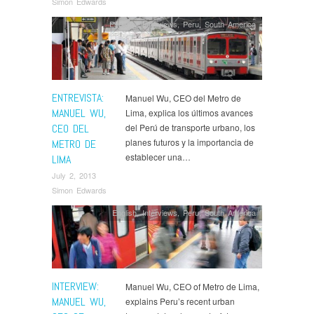
Simon Edwards
Español
,
Interviews
,
Peru
,
South America
ENTREVISTA:
Manuel Wu, CEO del Metro de
MANUEL WU,
Lima, explica los últimos avances
CEO DEL
del Perú de transporte urbano, los
planes futuros y la importancia de
METRO DE
establecer una…
LIMA
July 2, 2013
Simon Edwards
English
,
Interviews
,
Peru
,
South America
INTERVIEW:
Manuel Wu, CEO of Metro de Lima,
MANUEL WU,
explains Peru’s recent urban