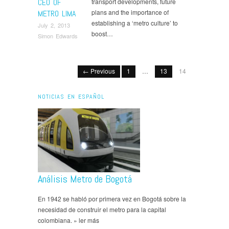
CEO OF
transport developments, future
plans and the importance of
METRO LIMA
establishing a ‘metro culture’ to
July 2, 2013
boost…
Simon Edwards
← Previous
1
…
13
14
NOTICIAS EN ESPAÑOL
Análisis Metro de Bogotá
En 1942 se habló por primera vez en Bogotá sobre la
necesidad de construir el metro para la capital
colombiana. » ler más