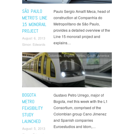
SÃO PAULO
Paulo Sergio Amalfi Meca, head of
METRO’S LINE
construction at Companhia do
15 MONORAIL
Metropolitano de São Paulo,
provides a detailed overview of the
PROJECT
Line 15 monorail project and
August 6, 2013
explains…
Simon Edwards
Colombia
,
English
,
News
,
South America
BOGOTA
Gustavo Petro Urrego, major of
METRO
Bogota, met this week with the L1
FEASIBILITY
Consortium, comprised of the
Colombian group Cano Jimenez
STUDY
and Spanish companies
LAUNCHED
Euroestudios and Idom,…
August 5, 2013