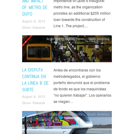
AND IMPACT
importance of Quito’s inaugural
OF METRO DE
metro line, as the organization
provides an additional $205 million
QUITO
loan towards the construction of
August 6, 2013
Line 1. The project,…
Simon Edwards
Argentina
,
Español
,
News
,
South America
LA DISPUTA
Antes de encontrarse con los
CONTINUA EN
metrodelegados, el gobierno
LA LÍNEA B DE
porteño denunció que el problema
de fondo es que los maquinistas
SUBTE
“no quieren trabajar”. Los operarios
August 6, 2013
se niegan…
Simon Edwards
Brazil
,
English
,
Project Profiles
,
South America