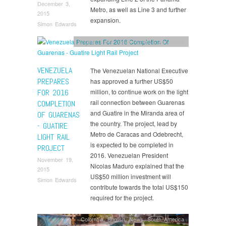
December 3,
Metro, as well as Line 3 and further
2015
expansion.
Simon Edwards
English
,
News
,
South America
,
Venezuela
VENEZUELA
The Venezuelan National Executive
PREPARES
has approved a further US$50
FOR 2016
million, to continue work on the light
rail connection between Guarenas
COMPLETION
and Guatire in the Miranda area of
OF GUARENAS
the country. The project, lead by
- GUATIRE
Metro de Caracas and Odebrecht,
LIGHT RAIL
is expected to be completed in
PROJECT
2016. Venezuelan President
November 19,
Nicolas Maduro explained that the
2015
US$50 million investment will
Simon Edwards
contribute towards the total US$150
required for the project.
Colombia
,
English
,
News
,
South America