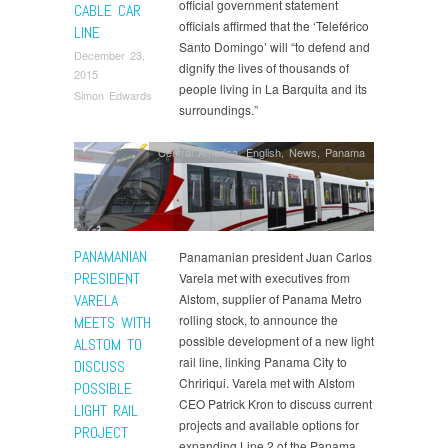
official government statement
CABLE CAR
officials affirmed that the ‘Teleférico
LINE
Santo Domingo’ will “to defend and
December 23,
dignify the lives of thousands of
2015
people living in La Barquita and its
Simon Edwards
surroundings.”
Central America
,
English
,
News
,
Panama
PANAMANIAN
Panamanian president Juan Carlos
PRESIDENT
Varela met with executives from
VARELA
Alstom, supplier of Panama Metro
rolling stock, to announce the
MEETS WITH
possible development of a new light
ALSTOM TO
rail line, linking Panama City to
DISCUSS
Chririqui. Varela met with Alstom
POSSIBLE
CEO Patrick Kron to discuss current
LIGHT RAIL
projects and available options for
PROJECT
expanding Line 2 of the Panama