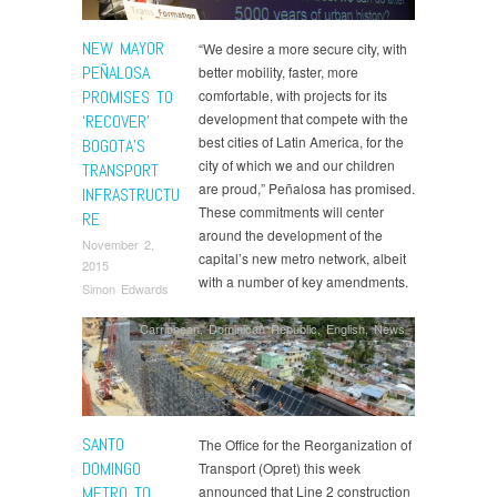
NEW MAYOR
“We desire a more secure city, with
PEÑALOSA
better mobility, faster, more
PROMISES TO
comfortable, with projects for its
development that compete with the
‘RECOVER’
best cities of Latin America, for the
BOGOTA’S
city of which we and our children
TRANSPORT
are proud,” Peñalosa has promised.
INFRASTRUCTU
These commitments will center
RE
around the development of the
November 2,
capital’s new metro network, albeit
2015
with a number of key amendments.
Simon Edwards
Carribbean
,
Dominican Republic
,
English
,
News
SANTO
The Office for the Reorganization of
DOMINGO
Transport (Opret) this week
METRO TO
announced that Line 2 construction