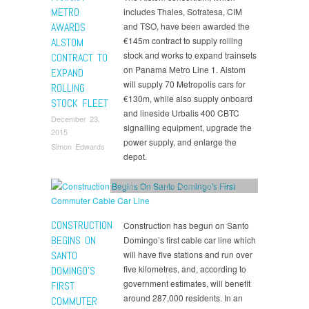
METRO
includes Thales, Sofratesa, CIM
AWARDS
and TSO, have been awarded the
€145m contract to supply rolling
ALSTOM
stock and works to expand trainsets
CONTRACT TO
on Panama Metro Line 1. Alstom
EXPAND
will supply 70 Metropolis cars for
ROLLING
€130m, while also supply onboard
STOCK FLEET
and lineside Urbalis 400 CBTC
December 23,
signalling equipment, upgrade the
2015
power supply, and enlarge the
Simon Edwards
depot.
Carribbean
,
Dominican Republic
,
News
CONSTRUCTION
Construction has begun on Santo
BEGINS ON
Domingo’s first cable car line which
SANTO
will have five stations and run over
five kilometres, and, according to
DOMINGO’S
government estimates, will benefit
FIRST
around 287,000 residents. In an
COMMUTER