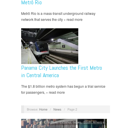
Metrô Rio
Metrô Rio is a mass-transit underground railway
network that serves the city » read more
Panama City Launches the First Metro
in Central America
The $1.8 billion metro system has begun a trial service
for passengers, » read more
Browse:
Home
/
News
/
Page 2
Colombia
,
Español
,
News
,
South America