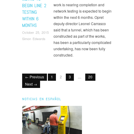
work is nearing completion and
BEGIN LINE 2
network testing is expected to begin
TESTING
within the next 6 months. Opret
WITHIN 6
deputy director Leonel Carrasco
MONTHS
said that a tunnel, which has been
October 25, 2015
constructed as part of the works,
Simon Edwards
has been a particularly complicated
undertaking, has now been fully
constructed.
← Previous
1
2
3
…
20
Next →
NOTICIAS EN ESPAÑOL