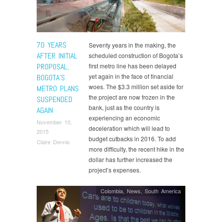
70 YEARS
Seventy years in the making, the
AFTER INITIAL
scheduled construction of Bogota’s
PROPOSAL,
first metro line has been delayed
yet again in the face of financial
BOGOTA’S
woes. The $3.3 million set aside for
METRO PLANS
the project are now frozen in the
SUSPENDED
bank, just as the country is
AGAIN
experiencing an economic
November 10,
deceleration which will lead to
2015
budget cutbacks in 2016. To add
Claire Dennis
more difficulty, the recent hike in the
dollar has further increased the
project’s expenses.
Colombia
,
News
,
South America