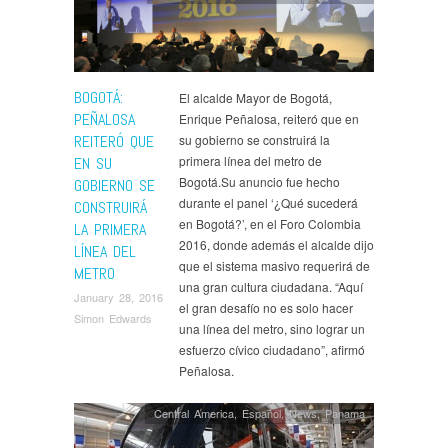
BOGOTÁ:
El alcalde Mayor de Bogotá,
PEÑALOSA
Enrique Peñalosa, reiteró que en
REITERÓ QUE
su gobierno se construirá la
primera línea del metro de
EN SU
Bogotá.Su anuncio fue hecho
GOBIERNO SE
durante el panel ‘¿Qué sucederá
CONSTRUIRÁ
en Bogotá?’, en el Foro Colombia
LA PRIMERA
2016, donde además el alcalde dijo
LÍNEA DEL
que el sistema masivo requerirá de
METRO
una gran cultura ciudadana. “Aquí
January 28, 2016
el gran desafío no es solo hacer
Simon Edwards
una línea del metro, sino lograr un
esfuerzo cívico ciudadano”, afirmó
Peñalosa.
Central America
,
Español
,
News
,
Panama