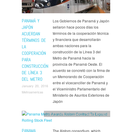
PANAMÁ Y
Los Gobiernos de Panamá y Japón
JAPÓN
sellaron hace pocos días los
ACUERDAN
términos de la cooperación técnica
y financiera que desarrollarán
TÉRMINOS DE
ambas naciones para la
LA
construcción de la Línea 3 del
COOPERACIÓN
Metro de Panamá hacia la
PARA
provincia de Panamá Oeste. El
CONSTRUCCIÓN
acuerdo se concretó con la firma de
DE LÍNEA 3
un Memorando de Cooperación
DEL METRO
entre el vicecanciller de Panamá y
January 20, 2016
el Viceministro Parlamentario del
Metroamericas
Ministerio de Asuntos Exteriores de
Japón
Central America
,
English
,
News
,
Panama
PANAMA
The Alstom consortium, which