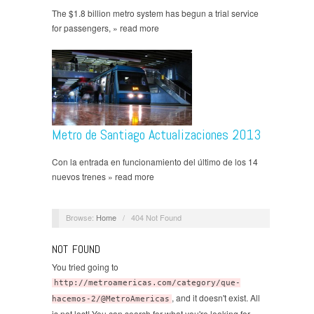
The $1.8 billion metro system has begun a trial service
for passengers, » read more
Metro de Santiago Actualizaciones 2013
Con la entrada en funcionamiento del último de los 14
nuevos trenes » read more
Browse:
Home
/
404 Not Found
NOT FOUND
You tried going to
http://metroamericas.com/category/que-
, and it doesn't exist. All
hacemos-2/@MetroAmericas
is not lost! You can search for what you're looking for.