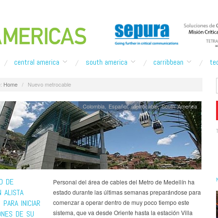
central america
south america
carribbean
te
:
Home
/
Nuevo metrocable
Colombia
,
Español
,
metrocable
,
South America
D DE
Personal del área de cables del Metro de Medellín ha
 ALISTA
estado durante las últimas semanas preparándose para
PARA INICIAR
comenzar a operar dentro de muy poco tiempo este
sistema, que va desde Oriente hasta la estación Villa
ONES DE SU