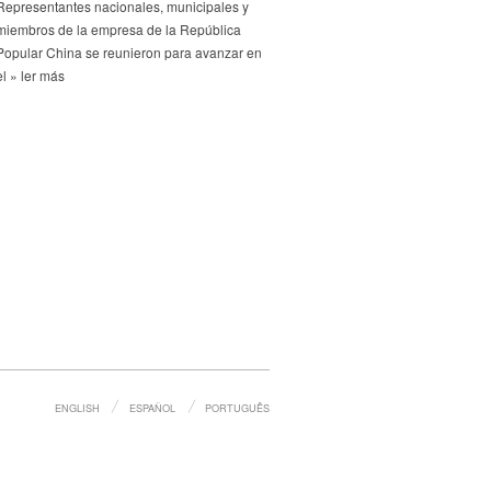
Representantes nacionales, municipales y
miembros de la empresa de la República
Popular China se reunieron para avanzar en
el » ler más
ENGLISH
ESPAÑOL
PORTUGUÊS