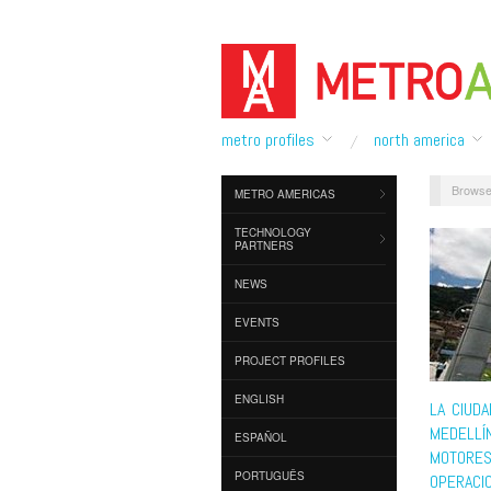
metro profiles
north america
Browse
METRO AMERICAS
TECHNOLOGY
PARTNERS
NEWS
EVENTS
PROJECT PROFILES
ENGLISH
LA CIUDA
MEDELLÍN
ESPAÑOL
MOTORES 
PORTUGUÊS
OPERACI