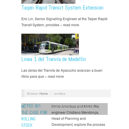
Taipei Rapid Transit System Extension
Eric Lin, Senior Signalling Engineer at the Taipei Rapid
Transit System, provides » read more
Linea 1 del Tranvía de Medellín
Las obras del Tranvía de Ayacucho avanzan a buen
ritmo para que » read more
Browse:
Home
/
omnibus
METRÔ RIO:
Metro Americas and Metrô Rio
Analysis
,
Brazil
,
English
,
Project Profiles
,
South
America
THE CASE FOR
engineer Cristiano Mendonça,
ROLLING
Head of Planning and
Development, explore the process
STOCK