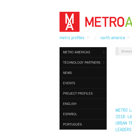
metro profiles
north america
Browse
METRO AMERICAS
TECHNOLOGY PARTNERS
NEWS
EVENTS
PROJECT PROFILES
ENGLISH
METRO L
ESPAÑOL
2018: LA
URBAN T
PORTUGUÊS
LEADERS