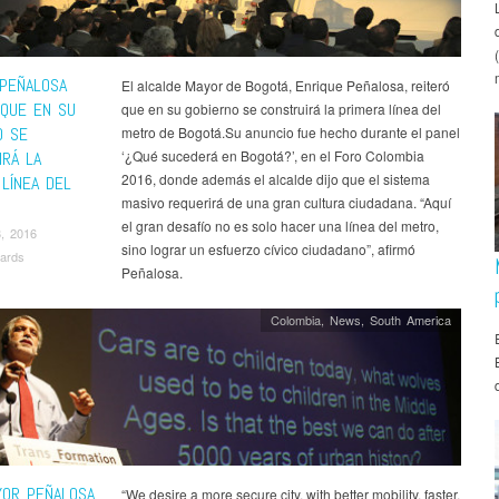
 PEÑALOSA
El alcalde Mayor de Bogotá, Enrique Peñalosa, reiteró
 QUE EN SU
que en su gobierno se construirá la primera línea del
O SE
metro de Bogotá.Su anuncio fue hecho durante el panel
‘¿Qué sucederá en Bogotá?’, en el Foro Colombia
IRÁ LA
2016, donde además el alcalde dijo que el sistema
 LÍNEA DEL
masivo requerirá de una gran cultura ciudadana. “Aquí
el gran desafío no es solo hacer una línea del metro,
, 2016
sino lograr un esfuerzo cívico ciudadano”, afirmó
ards
Peñalosa.
Colombia
,
News
,
South America
OR PEÑALOSA
“We desire a more secure city, with better mobility, faster,