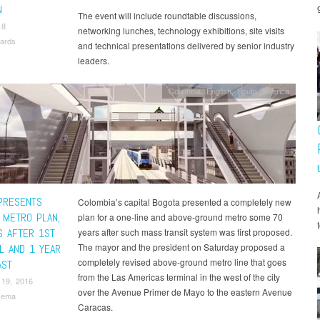
N
The event will include roundtable discussions,
18
networking lunches, technology exhibitions, site visits
ards
and technical presentations delivered by senior industry
leaders.
Colombia
,
English
,
South America
PRESENTS
Colombia’s capital Bogota presented a completely new
 METRO PLAN,
plan for a one-line and above-ground metro some 70
S AFTER 1ST
years after such mass transit system was first proposed.
The mayor and the president on Saturday proposed a
L AND 1 YEAR
completely revised above-ground metro line that goes
AST
from the Las Americas terminal in the west of the city
 19, 2016
over the Avenue Primer de Mayo to the eastern Avenue
sema
Caracas.