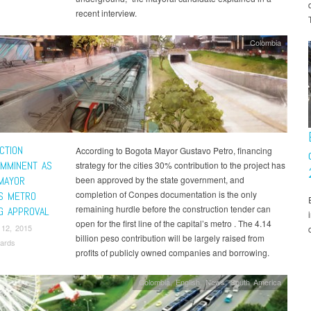
recent interview.
Colombia
CTION
According to Bogota Mayor Gustavo Petro, financing
IMMINENT AS
strategy for the cities 30% contribution to the project has
MAYOR
been approved by the state government, and
completion of Conpes documentation is the only
S METRO
remaining hurdle before the construction tender can
NG APPROVAL
open for the first line of the capital’s metro . The 4.14
 12, 2015
billion peso contribution will be largely raised from
ards
profits of publicly owned companies and borrowing.
Colombia
,
English
,
News
,
South America