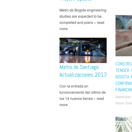
Metro de Bogota engineering
studies are expected to be
completed and plans » read
more
CONSTRU
Metro de Santiago
TENDER 
Actualizaciones 2013
BOGOTA 
CONFIRM
Con la entrada en
FINANCI
funcionamiento del último de
September
los 14 nuevos trenes » read
Simon Edw
more