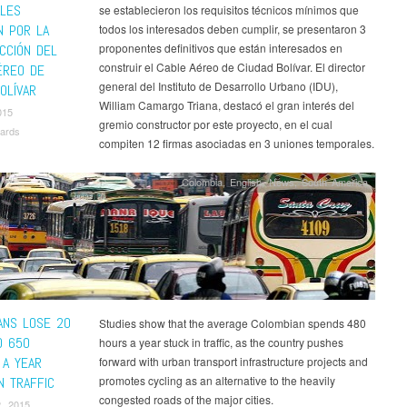
LES
se establecieron los requisitos técnicos mínimos que
N POR LA
todos los interesados deben cumplir, se presentaron 3
proponentes definitivos que están interesados en
CCIÓN DEL
construir el Cable Aéreo de Ciudad Bolívar. El director
ÉREO DE
general del Instituto de Desarrollo Urbano (IDU),
OLÍVAR
William Camargo Triana, destacó el gran interés del
015
gremio constructor por este proyecto, en el cual
ards
compiten 12 firmas asociadas en 3 uniones temporales.
Colombia
,
English
,
News
,
South America
ANS LOSE 20
Studies show that the average Colombian spends 480
D 650
hours a year stuck in traffic, as the country pushes
 A YEAR
forward with urban transport infrastructure projects and
promotes cycling as an alternative to the heavily
IN TRAFFIC
congested roads of the major cities.
, 2015