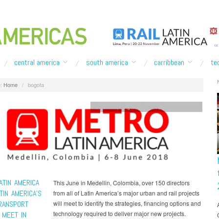
central america
south america
carribbean
te
:
Home
/
bogota
Colombia
,
English
,
Events
,
South America
ATIN AMERICA
This June in Medellin, Colombia, over 150 directors
TIN AMERICA’S
from all of Latin America’s major urban and rail projects
RANSPORT
will meet to identify the strategies, financing options and
technology required to deliver major new projects.
 MEET IN