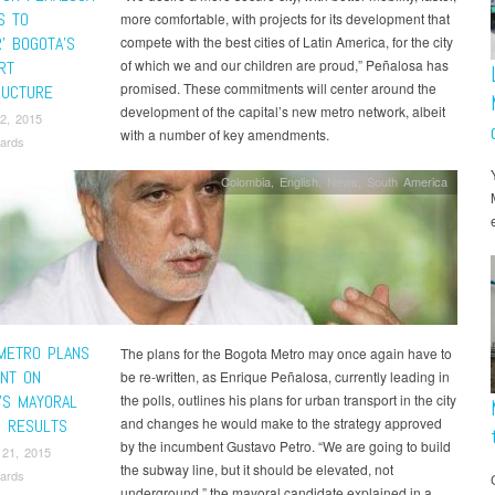
S TO
more comfortable, with projects for its development that
’ BOGOTA’S
compete with the best cities of Latin America, for the city
of which we and our children are proud,” Peñalosa has
RT
promised. These commitments will center around the
RUCTURE
development of the capital’s new metro network, albeit
2, 2015
with a number of key amendments.
ards
Colombia
,
English
,
News
,
South America
METRO PLANS
The plans for the Bogota Metro may once again have to
NT ON
be re-written, as Enrique Peñalosa, currently leading in
’S MAYORAL
the polls, outlines his plans for urban transport in the city
and changes he would make to the strategy approved
N RESULTS
by the incumbent Gustavo Petro. “We are going to build
 21, 2015
the subway line, but it should be elevated, not
ards
underground,” the mayoral candidate explained in a