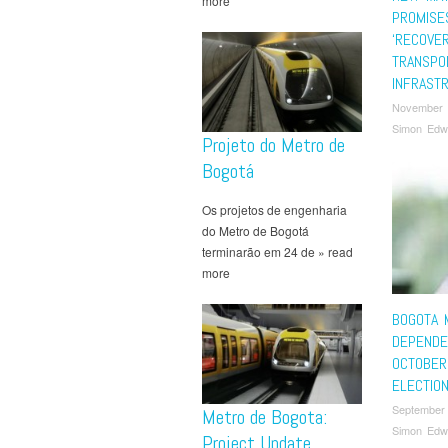
more
PROMISE
‘RECOVER
TRANSPO
INFRAST
November 
Simon Edw
Projeto do Metro de
Bogotá
Os projetos de engenharia
do Metro de Bogotá
terminarão em 24 de » read
more
BOGOTA 
DEPENDE
OCTOBER
ELECTIO
September
Metro de Bogota:
Simon Edw
Project Update