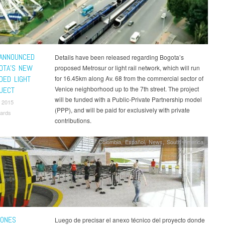
 ANNOUNCED
Details have been released regarding Bogota’s
OTA’S NEW
proposed Metrosur or light rail network, which will run
DED LIGHT
for 16.45km along Av. 68 from the commercial sector of
Venice neighborhood up to the 7th street. The project
OJECT
will be funded with a Public-Private Partnership model
 2015
(PPP), and will be paid for exclusively with private
ards
contributions.
Colombia
,
Español
,
News
,
South America
IONES
Luego de precisar el anexo técnico del proyecto donde