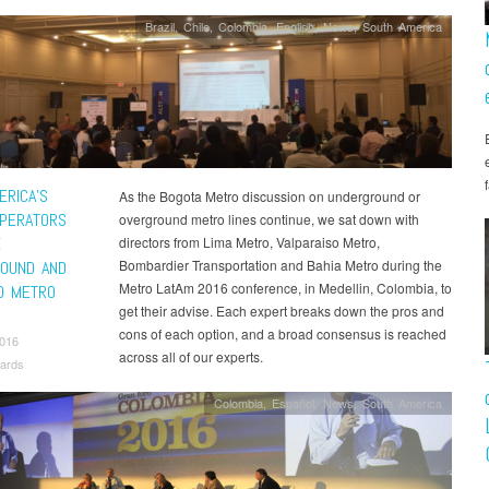
Brazil
,
Chile
,
Colombia
,
English
,
News
,
South America
ERICA’S
As the Bogota Metro discussion on underground or
PERATORS
overground metro lines continue, we sat down with
E
directors from Lima Metro, Valparaiso Metro,
Bombardier Transportation and Bahia Metro during the
OUND AND
Metro LatAm 2016 conference, in Medellin, Colombia, to
D METRO
get their advise. Each expert breaks down the pros and
cons of each option, and a broad consensus is reached
2016
across all of our experts.
ards
Colombia
,
Español
,
News
,
South America