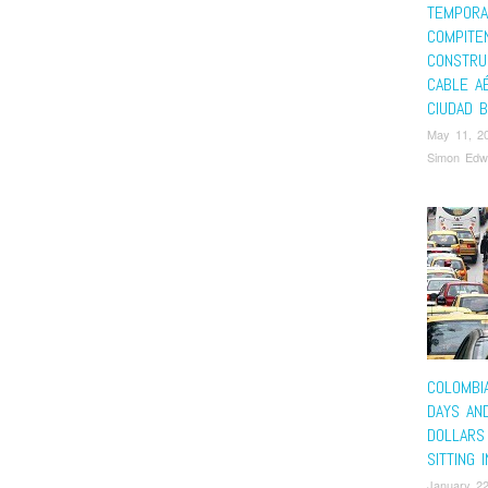
TEMPORA
COMPITE
CONSTRU
CABLE A
CIUDAD B
May 11, 2
Simon Edw
COLOMBI
DAYS AN
DOLLARS
SITTING 
January 22