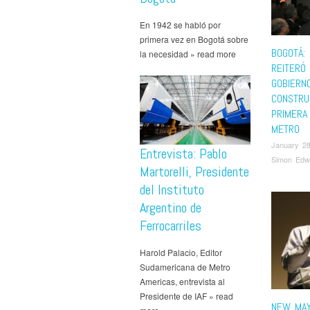
En 1942 se habló por
primera vez en Bogotá sobre
BOGOTÁ:
la necesidad » read more
REITERÓ
GOBIERN
CONSTRU
PRIMERA
METRO
January 28
Entrevista: Pablo
Simon Edw
Martorelli, Presidente
del Instituto
Argentino de
Ferrocarriles
Harold Palacio, Editor
Sudamericana de Metro
Americas, entrevista al
Presidente de IAF » read
NEW MAY