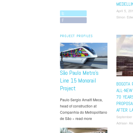
MEDELLI
April 5, 20
Simon Edw
PROJECT PROFILES
São Paulo Metro’s
Line 15 Monorail
BOGOTA 
Project
ALL-NEW
70 YEAR
Paulo Sergio Amalfi Meca,
PROPOSA
head of construction at
AFTER L
Companhia do Metropolitano
September
de São » read more
Adriaan Al