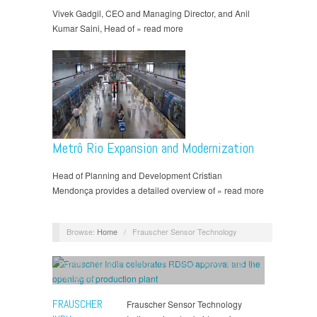
Vivek Gadgil, CEO and Managing Director, and Anil
Kumar Saini, Head of » read more
Metrô Rio Expansion and Modernization
Head of Planning and Development Cristian
Mendonça provides a detailed overview of » read more
Browse:
Home
/
Frauscher Sensor Technology
English
,
Frauscher Sensor Technology
,
News
,
Rest of
the World
FRAUSCHER
Frauscher Sensor Technology