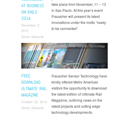
take place from November, 11 – 13
AT BUSINESS
in Sao Paulo. At this year’s event
ON RAILS
Frauscher will present its latest
2014
innovations under the motto “ready
November 5,
to be connected”.
2014
Simon Edwards
Downloads
,
Frauscher Sensor Technology
FREE
Frauscher Sensor Technology have
DOWNLOAD:
kindly offered Metro Americas
ULTIMATE RAIL
visitors the opportunity to download
the latest edition of Ultimate Rail
MAGAZINE
Magazine, outlining news on the
October 22, 2014
latest projects and cutting edge
Simon Edwards
technology developments.