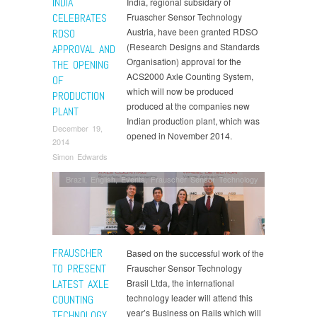
INDIA
India, regional subsidary of
CELEBRATES
Fruascher Sensor Technology
Austria, have been granted RDSO
RDSO
(Research Designs and Standards
APPROVAL AND
Organisation) approval for the
THE OPENING
ACS2000 Axle Counting System,
OF
which will now be produced
PRODUCTION
produced at the companies new
PLANT
Indian production plant, which was
December 19,
opened in November 2014.
2014
Simon Edwards
Brazil
,
English
,
Events
,
Frauscher Sensor Technology
FRAUSCHER
Based on the successful work of the
TO PRESENT
Frauscher Sensor Technology
LATEST AXLE
Brasil Ltda, the international
technology leader will attend this
COUNTING
year’s Business on Rails which will
TECHNOLOGY