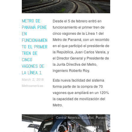
METRO DE
Desde el 5 de febrero entró en
PANAMÁ PONE
funcionamiento el primer tren de
EN
cinco vagones de la Línea 1 del
Metro de Panamá, con un recorrido
FUNCIONAMIEN
en el que participó el presidente de
TO EL PRIMER
la República, Juan Carlos Varela, y
TREN DE
el Director General y Presidente de
CINCO
la Junta Directiva del Metro,
VAGONES DE
ingeniero Roberto Roy.
LA LÍNEA 1
March 2, 2018
Esta nueva facilidad del sistema
Metroamericas
forma parte de la compra de 70
vagones que ampliará en un 120%
la capacidad de movilización del
Metro.
Central America
,
Español
,
Panama