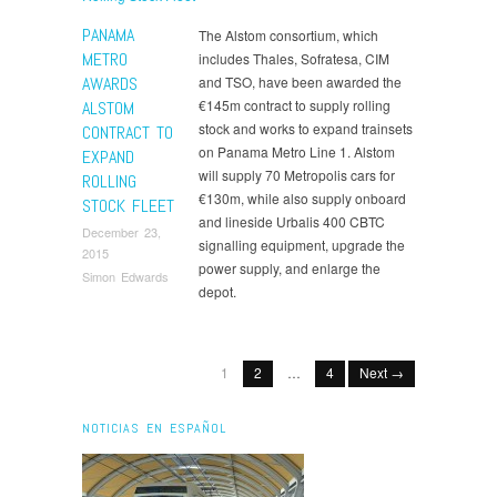
PANAMA
The Alstom consortium, which
METRO
includes Thales, Sofratesa, CIM
AWARDS
and TSO, have been awarded the
€145m contract to supply rolling
ALSTOM
stock and works to expand trainsets
CONTRACT TO
on Panama Metro Line 1. Alstom
EXPAND
will supply 70 Metropolis cars for
ROLLING
€130m, while also supply onboard
STOCK FLEET
and lineside Urbalis 400 CBTC
December 23,
signalling equipment, upgrade the
2015
power supply, and enlarge the
Simon Edwards
depot.
1
2
…
4
Next →
NOTICIAS EN ESPAÑOL