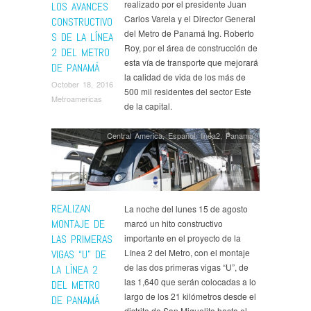
realizado por el presidente Juan
LOS AVANCES
Carlos Varela y el Director General
CONSTRUCTIVO
del Metro de Panamá Ing. Roberto
S DE LA LÍNEA
Roy, por el área de construcción de
2 DEL METRO
esta vía de transporte que mejorará
DE PANAMÁ
la calidad de vida de los más de
October 18, 2016
500 mil residentes del sector Este
Metroamericas
de la capital.
Central America
,
Español
,
linea2
,
Panama
REALIZAN
La noche del lunes 15 de agosto
MONTAJE DE
marcó un hito constructivo
LAS PRIMERAS
importante en el proyecto de la
Línea 2 del Metro, con el montaje
VIGAS “U” DE
de las dos primeras vigas “U”, de
LA LÍNEA 2
las 1,640 que serán colocadas a lo
DEL METRO
largo de los 21 kilómetros desde el
DE PANAMÁ
distrito de San Miguelito hasta el