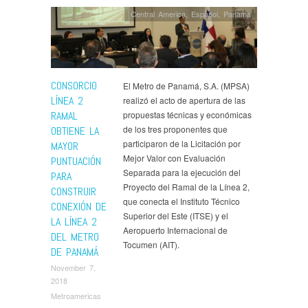
Central America
,
Español
,
Panama
CONSORCIO
El Metro de Panamá, S.A. (MPSA)
LÍNEA 2
realizó el acto de apertura de las
RAMAL
propuestas técnicas y económicas
de los tres proponentes que
OBTIENE LA
participaron de la Licitación por
MAYOR
Mejor Valor con Evaluación
PUNTUACIÓN
Separada para la ejecución del
PARA
Proyecto del Ramal de la Línea 2,
CONSTRUIR
que conecta el Instituto Técnico
CONEXIÓN DE
Superior del Este (ITSE) y el
LA LÍNEA 2
Aeropuerto Internacional de
DEL METRO
Tocumen (AIT).
DE PANAMÁ
November 7,
2018
Metroamericas