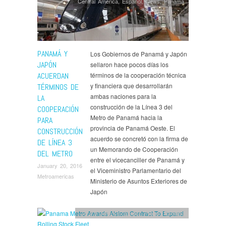
Central America
,
Español
,
News
,
Panama
PANAMÁ Y
Los Gobiernos de Panamá y Japón
JAPÓN
sellaron hace pocos días los
ACUERDAN
términos de la cooperación técnica
y financiera que desarrollarán
TÉRMINOS DE
ambas naciones para la
LA
construcción de la Línea 3 del
COOPERACIÓN
Metro de Panamá hacia la
PARA
provincia de Panamá Oeste. El
CONSTRUCCIÓN
acuerdo se concretó con la firma de
DE LÍNEA 3
un Memorando de Cooperación
DEL METRO
entre el vicecanciller de Panamá y
January 20, 2016
el Viceministro Parlamentario del
Metroamericas
Ministerio de Asuntos Exteriores de
Japón
Central America
,
English
,
News
,
Panama