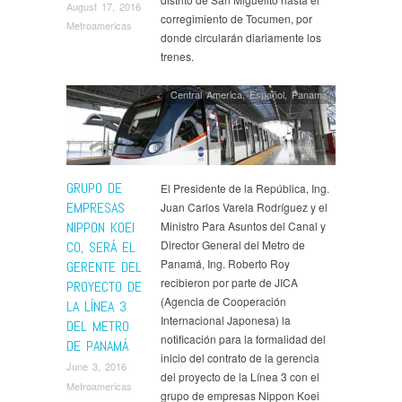
August 17, 2016
corregimiento de Tocumen, por
Metroamericas
donde circularán diariamente los
trenes.
Central America
,
Español
,
Panama
GRUPO DE
El Presidente de la República, Ing.
EMPRESAS
Juan Carlos Varela Rodríguez y el
NIPPON KOEI
Ministro Para Asuntos del Canal y
Director General del Metro de
CO, SERÁ EL
Panamá, Ing. Roberto Roy
GERENTE DEL
recibieron por parte de JICA
PROYECTO DE
(Agencia de Cooperación
LA LÍNEA 3
Internacional Japonesa) la
DEL METRO
notificación para la formalidad del
DE PANAMÁ
inicio del contrato de la gerencia
June 3, 2016
del proyecto de la Línea 3 con el
Metroamericas
grupo de empresas Nippon Koei