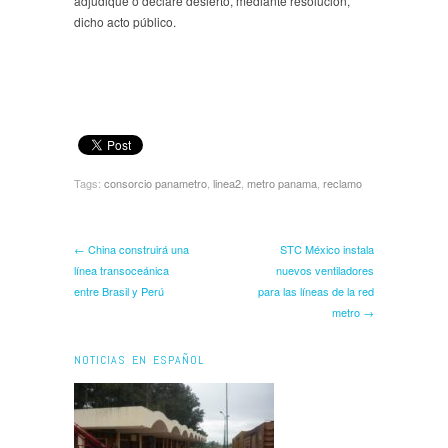
adjudique o declare desierto, mediante resolución,
dicho acto público.
Tags:
consorcio panametro
,
linea2
,
metro panama
,
reclamo
← China construirá una
STC México instala
línea transoceánica
nuevos ventiladores
entre Brasil y Perú
para las líneas de la red
metro →
NOTICIAS EN ESPAÑOL