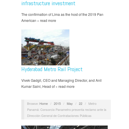
infrastructure investment
The confirmation of Lima as the host of the 2019 Pan
American » read more
Hyderabad Metro Rail Project
Vivek Gadgil, CEO and Managing Director, and Anil
Kumar Saini, Head of » read more
Browse:
Home
/
2015
/
May
/
22
/
Metro
Panamá: Consorcio Panametro presenta reclamo ante la
Dirección General de Contrataciones Públicas