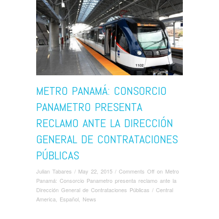
METRO PANAMÁ: CONSORCIO
PANAMETRO PRESENTA
RECLAMO ANTE LA DIRECCIÓN
GENERAL DE CONTRATACIONES
PÚBLICAS
Julian Tabares
/
May 22, 2015
/
Comments Off
on Metro
Panamá: Consorcio Panametro presenta reclamo ante la
Dirección General de Contrataciones Públicas
/
Central
America
,
Español
,
News