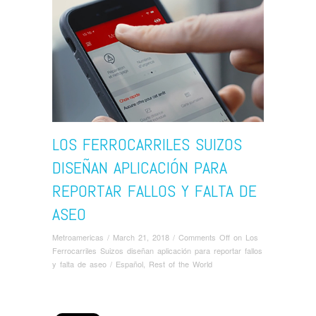
LOS FERROCARRILES SUIZOS
DISEÑAN APLICACIÓN PARA
REPORTAR FALLOS Y FALTA DE
ASEO
Metroamericas
/
March 21, 2018
/
Comments Off
on Los
Ferrocarriles Suizos diseñan aplicación para reportar fallos
y falta de aseo
/
Español
,
Rest of the World