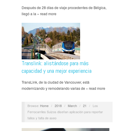
Después de 28 días de viaje procedentes de Bélgica,
llegó a la » read more
Translink: alistándose para más
capacidad y una mejor experiencia
TransLink, de la ciudad de Vancouver, está
modernizando y remodelando varias de » read more
Browse:
Home
/
2018
/
March
/
21
/
Los
Ferrocarriles Suizos diseñan aplicación para reportar
fallos y falta de aseo