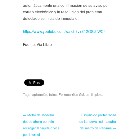
automáticamente una confirmación de su aviso por
correo electrónico y la resolución del problema
detectado se inicia de inmediato.
https://www.youtube.com/watch?v=312OSi2IWC4
Fuente: Vía Libre
Tags:
aplicación
,
fallos
,
Ferrocarriles Suizos
,
limpieza
← Metro de Medellín
Estudio de prefactilidad
desde ahora permite
de la nueva red maestra
recargar la tarjeta cívica
del metro de Panamá →
por internet