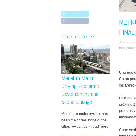
METR
FINAL
PROJECT PROFILES
Julian Tab
tren para f
Una nueva
Medellin Metro:
Colón para
Driving Economic
del Metro 
Development and
Esta nueva
Social Change
próximo 2
pruebas y 
Medellin's metro system has
funcionam
been the cornerstone of the
cities revival, as » read more
Cabe dest
futuras es