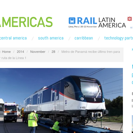
central america
south america
carribbean
technology part
:
Home
/
2014
/
November
/
28
/
Metro de Panamá recibe último tren para
r ruta de la Línea 1