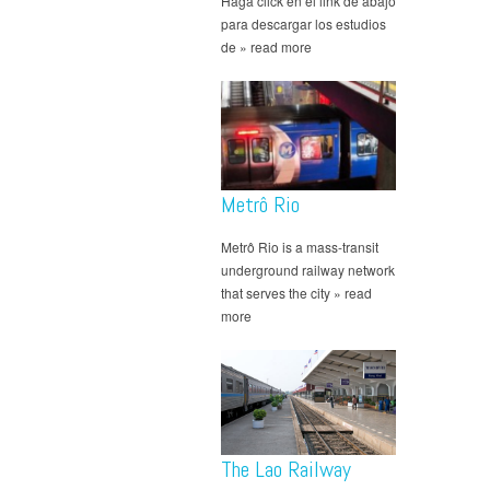
Haga click en el link de abajo
para descargar los estudios
de » read more
Metrô Rio
Metrô Rio is a mass-transit
underground railway network
that serves the city » read
more
The Lao Railway