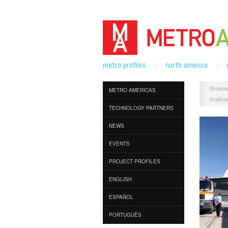
metro profiles
north america
Browse
METRO AMERICAS
finaliza
TECHNOLOGY PARTNERS
NEWS
EVENTS
PROJECT PROFILES
ENGLISH
ESPAÑOL
PORTUGUÊS