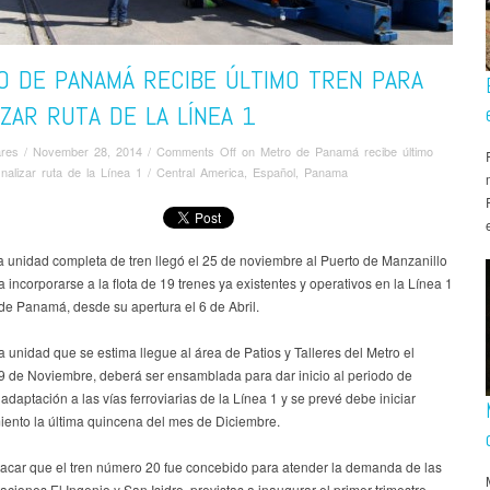
O DE PANAMÁ RECIBE ÚLTIMO TREN PARA
IZAR RUTA DE LA LÍNEA 1
ares
/
November 28, 2014
/
Comments Off
on Metro de Panamá recibe último
inalizar ruta de la Línea 1
/
Central America
,
Español
,
Panama
 unidad completa de tren llegó el 25 de noviembre al Puerto de Manzanillo
 incorporarse a la flota de 19 trenes ya existentes y operativos en la Línea 1
de Panamá, desde su apertura el 6 de Abril.
 unidad que se estima llegue al área de Patios y Talleres del Metro el
9 de Noviembre, deberá ser ensamblada para dar inicio al periodo de
adaptación a las vías ferroviarias de la Línea 1 y se prevé debe iniciar
iento la última quincena del mes de Diciembre.
acar que el tren número 20 fue concebido para atender la demanda de las
taciones El Ingenio y San Isidro, previstas a inaugurar el primer trimestre