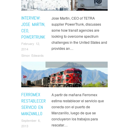
INTERVIEW:
Jose Martin, CEO of TETRA
JOSE MARTIN,
supplier PowerTrunk, discusses
CEO,
some how transit agencies are
looking to overcome spectrum
POWERTRUNK
challenges in the United States and
February 12,
provides an…
2014
Simon Edwards
Español
,
Mexico
,
News
,
North America
FERROMEX
A partir de mañana Ferromex
RESTABLECER
estima restablecer el servicio que
SERVICIO EN
conecta con el puerto de
Manzanillo, luego de que se
MANZANILLO
concluyeron los trabajos para
September 6,
rescatar…
2013