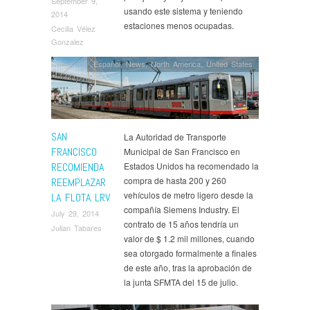
September 9,
usando este sistema y teniendo
2014
estaciones menos ocupadas.
Cecilia Vélez
Gonzalez
Español
,
News
,
North America
,
United States
SAN
La Autoridad de Transporte
FRANCISCO
Municipal de San Francisco en
RECOMIENDA
Estados Unidos ha recomendado la
compra de hasta 200 y 260
REEMPLAZAR
vehículos de metro ligero desde la
LA FLOTA LRV
compañía Siemens Industry. El
July 29, 2014
contrato de 15 años tendría un
Julian Tabares
valor de $ 1.2 mil millones, cuando
sea otorgado formalmente a finales
de este año, tras la aprobación de
la junta SFMTA del 15 de julio.