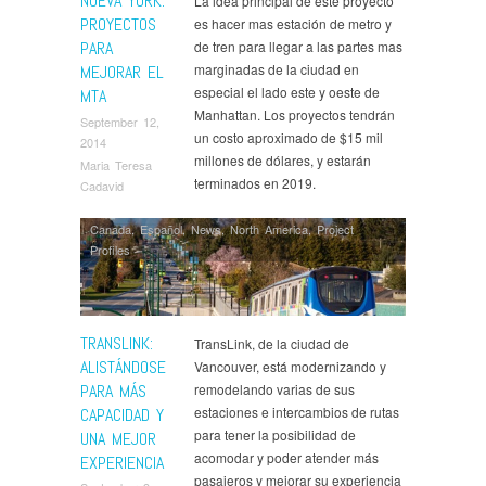
NUEVA YORK:
La idea principal de este proyecto
PROYECTOS
es hacer mas estación de metro y
PARA
de tren para llegar a las partes mas
marginadas de la ciudad en
MEJORAR EL
especial el lado este y oeste de
MTA
Manhattan. Los proyectos tendrán
September 12,
un costo aproximado de $15 mil
2014
millones de dólares, y estarán
Maria Teresa
terminados en 2019.
Cadavid
Canada
,
Español
,
News
,
North America
,
Project
Profiles
TRANSLINK:
TransLink, de la ciudad de
ALISTÁNDOSE
Vancouver, está modernizando y
PARA MÁS
remodelando varias de sus
estaciones e intercambios de rutas
CAPACIDAD Y
para tener la posibilidad de
UNA MEJOR
acomodar y poder atender más
EXPERIENCIA
pasajeros y mejorar su experiencia