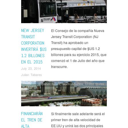
Español
,
News
,
North America
,
United States
NEW JERSEY
El Consejo de la compañía Nueva
TRANSIT
Jersey Transit Corporation (NJ
CORPORATION
Transit) ha aprobado un
presupuesto capital de $US 1.2
INVERTIRÁ $US
billones para su ejercicio 2015, que
1.2 BILLONES
comenzó el 1 de Julio del año que
EN EL 2015
transcurre.
July 23, 2014
Julian Tabares
Español
,
News
,
North America
,
United States
FINANCIARÁN
Si finalmente sale adelante será el
EL TREN DE
primer tren de alta velocidad de
ALTA
EE.UU y unirá las dos principales