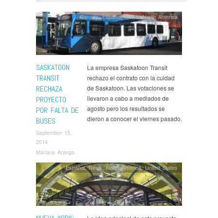
Canada
,
Español
,
News
,
North America
SASKATOON
La empresa Saskatoon Transit
TRANSIT
rechazo el contrato con la cuidad
RECHAZA
de Saskatoon. Las votaciones se
llevaron a cabo a mediados de
PROYECTO
agosto pero los resultados se
POR FALTA DE
dieron a conocer el viernes pasado.
BUSES
September 15,
2014
Mariana Arango
Español
,
News
,
North America
,
United States