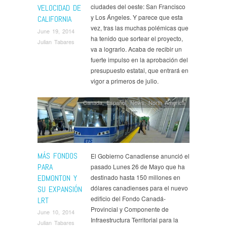
ciudades del oeste: San Francisco
VELOCIDAD DE
y Los Ángeles. Y parece que esta
CALIFORNIA
vez, tras las muchas polémicas que
June 19, 2014
ha tenido que sortear el proyecto,
Julian Tabares
va a lograrlo. Acaba de recibir un
fuerte impulso en la aprobación del
presupuesto estatal, que entrará en
vigor a primeros de julio.
Canada
,
Español
,
News
,
North America
MÁS FONDOS
El Gobierno Canadiense anunció el
PARA
pasado Lunes 26 de Mayo que ha
EDMONTON Y
destinado hasta 150 millones en
dólares canadienses para el nuevo
SU EXPANSIÓN
edificio del Fondo Canadá-
LRT
Provincial y Componente de
June 10, 2014
Infraestructura Territorial para la
Julian Tabares