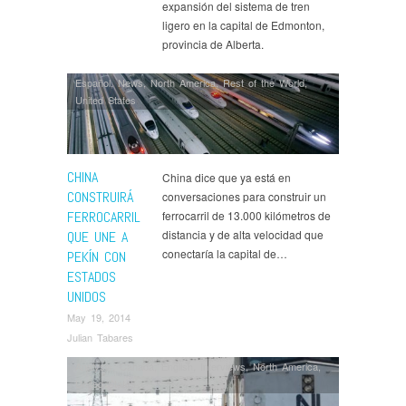
expansión del sistema de tren
ligero en la capital de Edmonton,
provincia de Alberta.
Español
,
News
,
North America
,
Rest of the World
,
United States
CHINA
China dice que ya está en
CONSTRUIRÁ
conversaciones para construir un
FERROCARRIL
ferrocarril de 13.000 kilómetros de
distancia y de alta velocidad que
QUE UNE A
conectaría la capital de…
PEKÍN CON
ESTADOS
UNIDOS
May 19, 2014
Julian Tabares
Analysis
,
Canada
,
English
,
Interviews
,
North America
,
United States