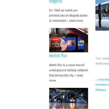
Bogotá
En 1942 se habló por
primera vez en Bogotá sobre
la necesidad » read more
Metrô Rio
Tags:
bomb
amalfi mec
Metrô Rio is a mass-transit
underground railway network
that serves the city » read
← Interview
more
President of
Railways