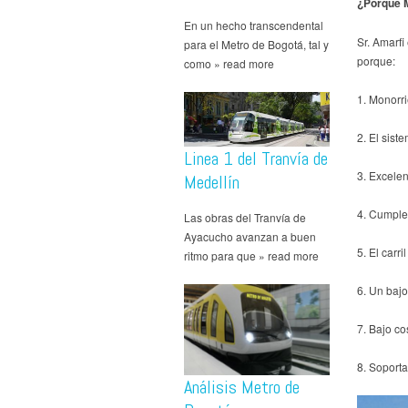
¿Porque M
En un hecho transcendental
Sr. Amarfi
para el Metro de Bogotá, tal y
porque:
como » read more
1. Monorri
2. El sis
Linea 1 del Tranvía de
3. Excelen
Medellín
4. Cumple 
Las obras del Tranvía de
Ayacucho avanzan a buen
5. El carr
ritmo para que » read more
6. Un baj
7. Bajo co
8. Soporta
Análisis Metro de