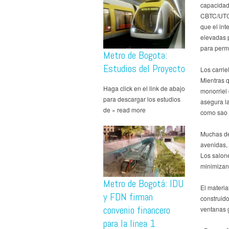
capacidad
CBTC/UTO, 
que el int
elevadas p
para perm
Metro de Bogota:
Estudios del Proyecto
Los carrie
Mientras q
Haga click en el link de abajo
monorriel 
para descargar los estudios
asegura l
de » read more
como sao 
Muchas de 
avenidas, 
Los salone
minimizand
Metro de Bogotá: IDU
El materia
y FDN firman
construido
convenio financero
ventanas g
para la linea 1