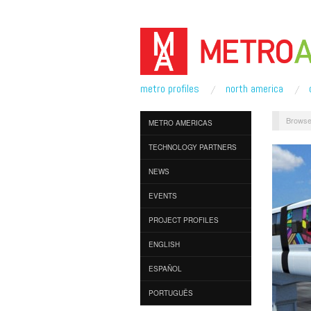
metro profiles
north america
Browse
METRO AMERICAS
TECHNOLOGY PARTNERS
NEWS
EVENTS
PROJECT PROFILES
ENGLISH
ESPAÑOL
PORTUGUÊS