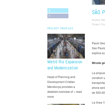
SÃO P
Andrea Mej
Project Pro
PROJECT PROFILES
Paulo Ser
Sao Paulo,
explica su
Metrô Rio Expansion
Mirada ge
and Modernization
La propues
Head of Planning and
construir 
Development Cristian
transporta
Mendonça provides a
ahora será
detailed overview of » read
de 550.00
more
La línea 1