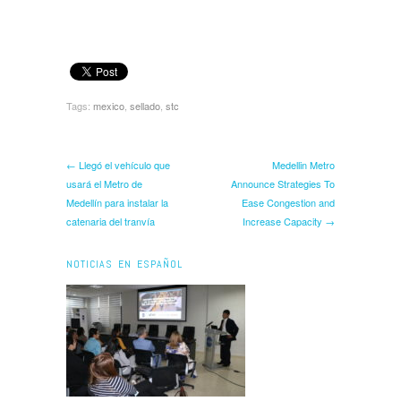
Tags:
mexico
,
sellado
,
stc
← Llegó el vehículo que
Medellin Metro
usará el Metro de
Announce Strategies To
Medellín para instalar la
Ease Congestion and
catenaria del tranvía
Increase Capacity →
NOTICIAS EN ESPAÑOL