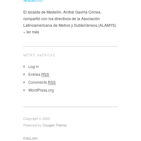
El alcalde de Medellín, Aníbal Gaviria Correa,
compartió con los directivos de la Asociación
Latinoamericana de Metros y Subterráneos (ALAMYS)
» ler más
METRO AMERICAS
Log in
Entries
RSS
Comments
RSS
WordPress.org
Copyright © 2020
Powered by
Oxygen Theme
.
ENGLISH