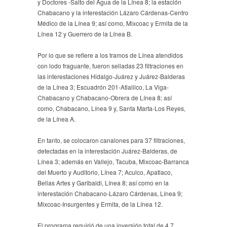
y Doctores -Salto del Agua de la Línea 8; la estación
Chabacano y la interestación Lázaro Cárdenas-Centro
Médico de la Línea 9; así como, Mixcoac y Ermita de la
Línea 12 y Guerrero de la Línea B.
Por lo que se refiere a los tramos de Línea atendidos
con lodo fraguante, fueron selladas 23 filtraciones en
las interestaciones Hidalgo-Juárez y Juárez-Balderas
de la Línea 3; Escuadrón 201-Atlalilco, La Viga-
Chabacano y Chabacano-Obrera de Línea 8; así
como, Chabacano, Línea 9 y, Santa Marta-Los Reyes,
de la Línea A.
En tanto, se colocaron canalones para 37 filtraciones,
detectadas en la interestación Juárez-Balderas, de
Línea 3; además en Vallejo, Tacuba, Mixcoac-Barranca
del Muerto y Auditorio, Línea 7; Aculco, Apatlaco,
Bellas Artes y Garibaldi, Línea 8; así como en la
interestación Chabacano-Lázaro Cárdenas, Línea 9;
Mixcoac-Insurgentes y Ermita, de la Línea 12.
El programa requirió de una inversión total de 4.7