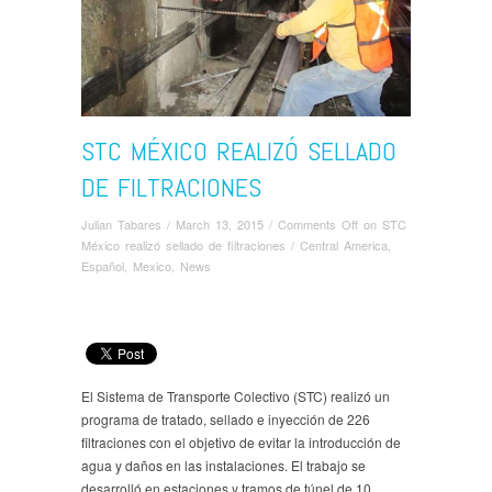
STC MÉXICO REALIZÓ SELLADO
DE FILTRACIONES
Julian Tabares
/
March 13, 2015
/
Comments Off
on STC
México realizó sellado de filtraciones
/
Central America
,
Español
,
Mexico
,
News
El Sistema de Transporte Colectivo (STC) realizó un
programa de tratado, sellado e inyección de 226
filtraciones con el objetivo de evitar la introducción de
agua y daños en las instalaciones. El trabajo se
desarrolló en estaciones y tramos de túnel de 10