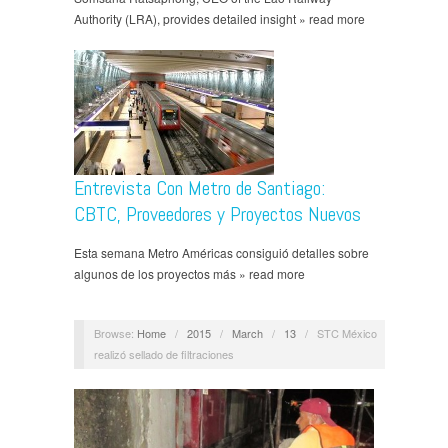
Authority (LRA), provides detailed insight » read more
Entrevista Con Metro de Santiago:
CBTC, Proveedores y Proyectos Nuevos
Esta semana Metro Américas consiguió detalles sobre
algunos de los proyectos más » read more
Browse:
Home
/
2015
/
March
/
13
/
STC México
realizó sellado de filtraciones