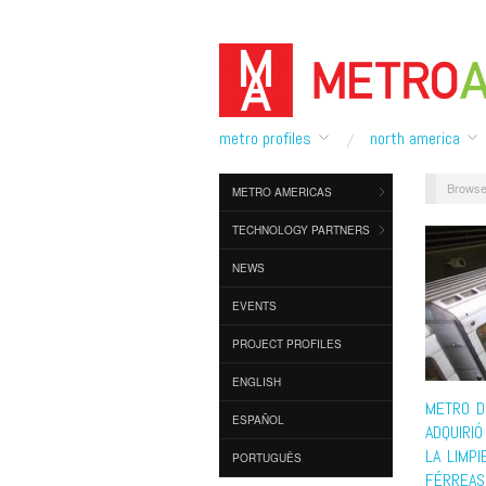
metro profiles
north america
Browse
METRO AMERICAS
TECHNOLOGY PARTNERS
NEWS
EVENTS
PROJECT PROFILES
ENGLISH
METRO D
ESPAÑOL
ADQUIRIÓ
LA LIMPI
PORTUGUÊS
FÉRREAS