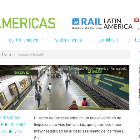
central america
south america
carribbean
te
:
Home
/
haiman el trouddi
Español
,
News
,
South America
,
Venezuela
E CARACAS
El Metro de Caracas adquirió un nuevo vehículo de
 EQUIPO PARA
limpieza para vías ferroviarias, que garantizará una
EZA DE VÍAS
mayor seguridad en el desplazamiento de los trenes.
Se…