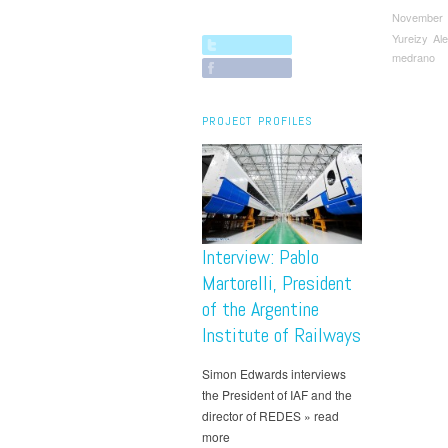
November 
Yureizy Al
medrano
PROJECT PROFILES
Interview: Pablo
Martorelli, President
of the Argentine
Institute of Railways
Simon Edwards interviews
the President of IAF and the
director of REDES » read
more