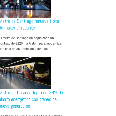
Metro de Santiago renueva flota
de material rodante
El metro de Santiago ha adjudicado un
contrato de €220m a Alstom para modernizar
una flota de 35 trenes de » ler más
Metro de Caracas logra un 39% de
ahorro energético con trenes de
nueva generación
Los trenes de última generación que circulan