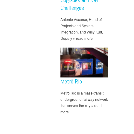
Upgrades and Key
Challenges
Antonio Accurso, Head of
Projects and System
Integration, and Willy Kurt,
Deputy » read more
Metrô Rio
Metrô Rio is a mass-transit
underground railway network
that serves the city » read
more