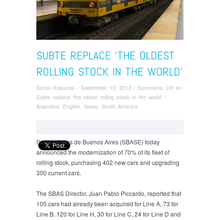
SUBTE REPLACE ‘THE OLDEST
ROLLING STOCK IN THE WORLD’
Simon Edwards
/
September 10, 2013
/
Comments Off
on
Subte replace ‘the oldest rolling stock in the world’
/
Argentina
,
English
,
News
,
South America
Subterráneos de Buenos Aires (SBASE) today
announced the modernization of 70% of its fleet of
rolling stock, purchasing 402 new cars and upgrading
300 current cars.
The SBAS Director, Juan Pablo Piccardo, reported that
105 cars had already been acquired for Line A, 73 for
Line B, 120 for Line H, 30 for Line C, 24 for Line D and