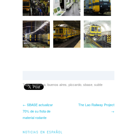
Tags:
argentina
,
buenos aires
,
piccardo
,
sbase
,
subte
← SBASE actualizar
The Lao Railway Project
70% de su flota de
→
material rodante
NOTICIAS EN ESPAÑOL