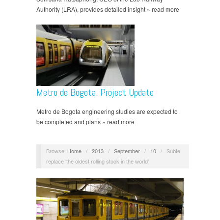
Authority (LRA), provides detailed insight » read more
Metro de Bogota: Project Update
Metro de Bogota engineering studies are expected to
be completed and plans » read more
Browse:
Home
/
2013
/
September
/
10
/
Subte
replace ‘the oldest rolling stock in the world’