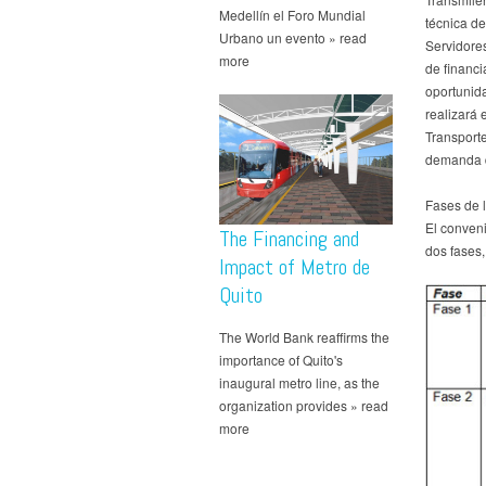
Medellín el Foro Mundial
técnica de
Urbano un evento » read
Servidores
more
de financi
oportunida
realizará 
Transporte
demanda d
Fases de l
El conveni
The Financing and
dos fases,
Impact of Metro de
Quito
The World Bank reaffirms the
importance of Quito's
inaugural metro line, as the
organization provides » read
more