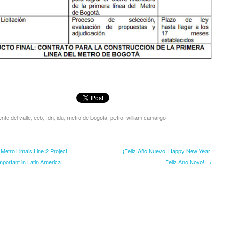
nte del valle
,
eeb
,
fdn
,
idu
,
metro de bogota
,
petro
,
william camargo
etro Lima’s Line 2 Project
¡Feliz Año Nuevo! Happy New Year!
portant in Latin America
Feliz Ano Novo! →