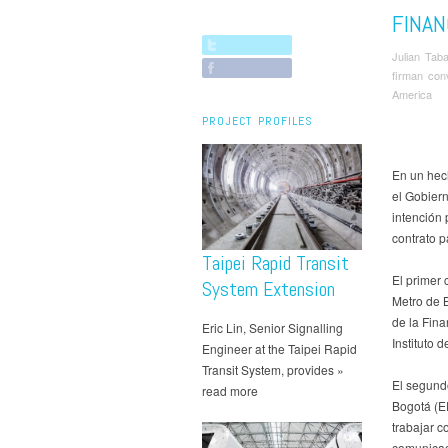
FINAN
Julian Tab
firman con
America
PROJECT PROFILES
En un hec
el Gobiern
intención 
contrato p
Taipei Rapid Transit
El primer 
System Extension
Metro de B
de la Fina
Eric Lin, Senior Signalling
Instituto 
Engineer at the Taipei Rapid
Transit System, provides »
El segund
read more
Bogotá (E
trabajar c
comunicaci