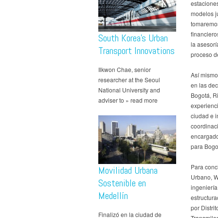
estaciones
modelos ju
tomaremos 
financier
South Korea’s Urban
la asesor
Transport Innovations
proceso de
Ilkwon Chae, senior
Así mismo
researcher at the Seoul
en las dec
National University and
Bogotá, R
adviser to » read more
experienci
ciudad e i
coordinaci
encargados
para Bogot
Para conclu
Movilidad Urbana
Urbano, W
Sostenible en
ingeniería
Medellín
estructura
por Distri
Finalizó en la ciudad de
Transmilen