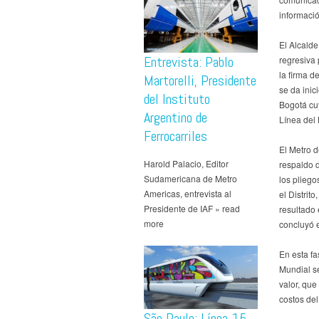
informació
El Alcald
Entrevista: Pablo
regresiva 
la firma d
Martorelli, Presidente
se da inic
del Instituto
Bogotá cuy
Argentino de
Línea del
Ferrocarriles
El Metro 
Harold Palacio, Editor
respaldo d
Sudamericana de Metro
los pliego
Americas, entrevista al
el Distri
Presidente de IAF » read
resultado 
more
concluyó e
En esta fa
Mundial s
valor, que
costos del
São Paulo: Línea 15