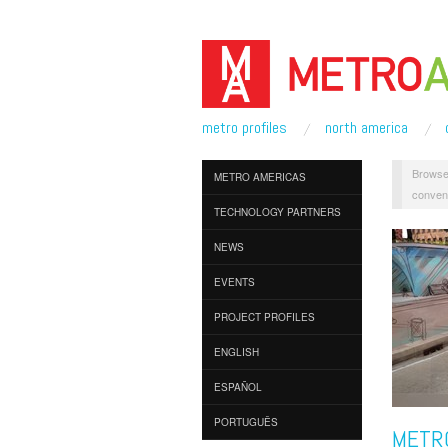
metro profiles
north america
Browse
METRO AMERICAS
conveni
TECHNOLOGY PARTNERS
NEWS
EVENTS
PROJECT PROFILES
ENGLISH
ESPAÑOL
PORTUGUÊS
METRO