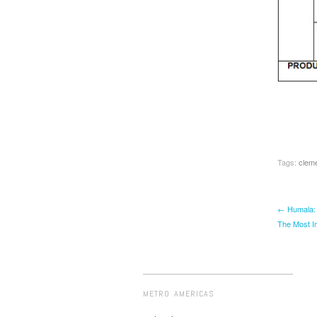
Tags:
cleme
← Humala: M
The Most Im
METRO AMERICAS