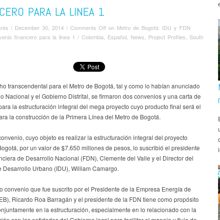
CERO PARA LA LINEA 1
ares
/
December 30, 2014
/
Comments Off
on Metro de Bogotá: IDU y FDN
venio financero para la linea 1
/
Colombia
,
Español
,
News
,
Project Profiles
,
South
ho transcendental para el Metro de Bogotá, tal y como lo habían anunciado
o Nacional y el Gobierno Distrital, se firmaron dos convenios y una carta de
para la estructuración integral del mega proyecto cuyo producto final será el
ara la construcción de la Primera Línea del Metro de Bogotá.
convenio, cuyo objeto es realizar la estructuración integral del proyecto
ogotá, por un valor de $7.650 millones de pesos, lo suscribió el presidente
nciera de Desarrollo Nacional (FDN), Clemente del Valle y el Director del
de Desarrollo Urbano (IDU), William Camargo.
o convenio que fue suscrito por el Presidente de la Empresa Energía de
EB), Ricardo Roa Barragán y el presidente de la FDN tiene como propósito
onjuntamente en la estructuración, especialmente en lo relacionado con la
ón con las entidades del Gobierno local para facilitar el manejo y flujo de