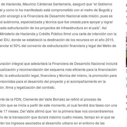
ro de Hacienda, Mauricio Cárdenas Santamaría, aseguró que “el Gobierno
tal y como lo ha manifestado está comprometido con el metro de Bogotá y
azón encargó a la Financiera de Desarrollo Nacional esta misión, pues es
ad autónoma, especializada y técnica que fue creada para apoyar y lograr
da estructuración de los proyectos de infraestructura en el país”. Así
Ministerio de Hacienda y Crédito Público firmó una carta de intención con la
 el IDU, donde se estableció la destinación de los recursos en el año 2015,
anciar el 50% del convenio de estructuración financiera y legal del Metro de
uración integral que adelantará la Financiera de Desarrollo Nacional incluirá
tualización y recomendación del esquema más eficiente para la financiación
to; la estructuración legal, financiera y técnica del mismo, la promoción para
ersionistas para el desarrollo del proyecto y el acompañamiento en la
ón, firma y legalización del contrato.
nte de la FDN, Clemente del Valle Borraéz se refirió al proceso de
ción que se inicia a partir de este momento, el cual tendrá dos fases con una
de 17 meses. Del Valle afirmó que “en la primera fase nos concentraremos
eño de la transacción que durará máximo cuatro meses, tiempo en el que se
án los ingresos asociados al desarrollo urbano en el entorno de las