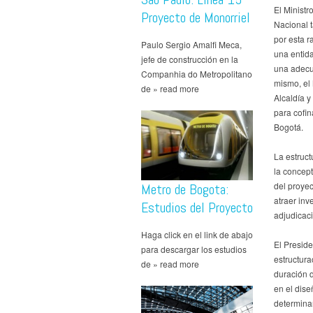
El Minist
Proyecto de Monorriel
Nacional 
por esta r
Paulo Sergio Amalfi Meca,
una entid
jefe de construcción en la
una adecua
Companhia do Metropolitano
mismo, el 
de » read more
Alcaldía y
para cofin
Bogotá.
La estruct
la concep
del proyec
Metro de Bogota:
atraer inv
Estudios del Proyecto
adjudicaci
Haga click en el link de abajo
El Preside
para descargar los estudios
estructura
de » read more
duración 
en el dis
determinar