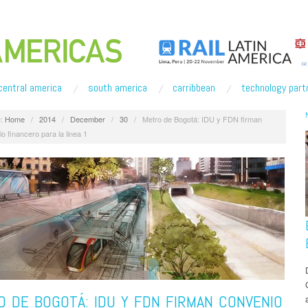
central america
south america
carribbean
technology part
:
Home
/
2014
/
December
/
30
/
Metro de Bogotá: IDU y FDN firman
o financero para la linea 1
 DE BOGOTÁ: IDU Y FDN FIRMAN CONVENIO