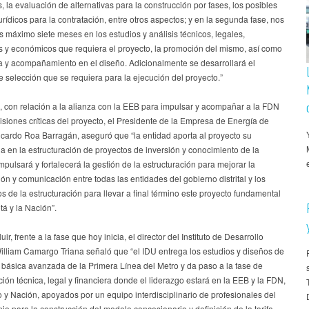
, la evaluación de alternativas para la construcción por fases, los posibles
rídicos para la contratación, entre otros aspectos; y en la segunda fase, nos
máximo siete meses en los estudios y análisis técnicos, legales,
os y económicos que requiera el proyecto, la promoción del mismo, así como
ía y acompañamiento en el diseño. Adicionalmente se desarrollará el
 selección que se requiera para la ejecución del proyecto.”
, con relación a la alianza con la EEB para impulsar y acompañar a la FDN
isiones críticas del proyecto, el Presidente de la Empresa de Energía de
icardo Roa Barragán, aseguró que “la entidad aporta al proyecto su
a en la estructuración de proyectos de inversión y conocimiento de la
mpulsará y fortalecerá la gestión de la estructuración para mejorar la
ón y comunicación entre todas las entidades del gobierno distrital y los
 de la estructuración para llevar a final término este proyecto fundamental
á y la Nación”.
ir, frente a la fase que hoy inicia, el director del Instituto de Desarrollo
illiam Camargo Triana señaló que “el IDU entrega los estudios y diseños de
 básica avanzada de la Primera Línea del Metro y da paso a la fase de
ción técnica, legal y financiera donde el liderazgo estará en la EEB y la FDN,
to y Nación, apoyados por un equipo interdisciplinario de profesionales del
io para la construcción del modelo concesionario y definición de la tarifa