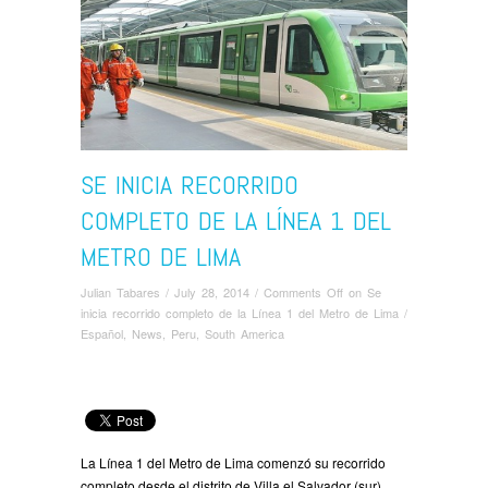
SE INICIA RECORRIDO
COMPLETO DE LA LÍNEA 1 DEL
METRO DE LIMA
Julian Tabares
/
July 28, 2014
/
Comments Off
on Se
inicia recorrido completo de la Línea 1 del Metro de Lima
/
Español
,
News
,
Peru
,
South America
La Línea 1 del Metro de Lima comenzó su recorrido
completo desde el distrito de Villa el Salvador
(sur)