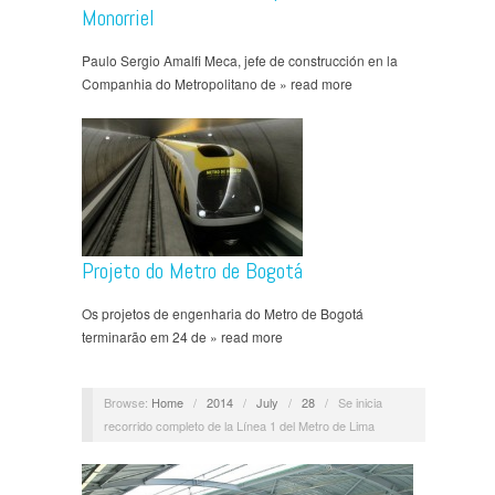
Monorriel
Paulo Sergio Amalfi Meca, jefe de construcción en la
Companhia do Metropolitano de » read more
Projeto do Metro de Bogotá
Os projetos de engenharia do Metro de Bogotá
terminarão em 24 de » read more
Browse:
Home
/
2014
/
July
/
28
/
Se inicia
recorrido completo de la Línea 1 del Metro de Lima