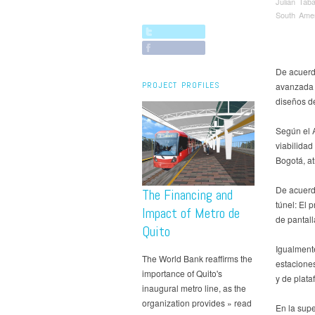
Julian Tab
South Ame
De acuerd
PROJECT PROFILES
avanzada s
diseños de
Según el A
viabilidad
Bogotá, at
De acuerd
The Financing and
túnel: El 
Impact of Metro de
de pantall
Quito
Igualmente
The World Bank reaffirms the
estaciones
importance of Quito's
y de plata
inaugural metro line, as the
organization provides » read
En la supe