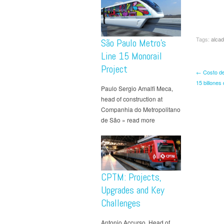
Tags:
alcad
São Paulo Metro’s
Line 15 Monorail
Project
← Costo de
15 billones
Paulo Sergio Amalfi Meca,
head of construction at
Companhia do Metropolitano
de São » read more
CPTM: Projects,
Upgrades and Key
Challenges
Antonio Accurso, Head of