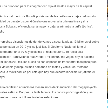
s una prioridad para los bogotanos”, dijo el alcalde mayor de la capital.
 técnica del metro de Bogotá podría ser de las tarifas mas bajas del mundo
tidad de pasajeros por kilómetro que movería la primera línea y si la
 a Suba, su eficiencia sería mayor y bajaría aún más la tarifa técnica”,
tro.
nen otras discusiones de donde vamos a sacar la plata, 13 billones el doble
se pensaba en 2010 y si se justifica. El Gobierno Nacional tiene el
 de aportar el 70 % y el distrito el restante 30 %. Yo recibí esta
ción con TransMilenio realizando 1 millón 600 mil viajes, hoy el Sistema
 millones 200 mil, los buses no son capaces de transportar más pasajeros,
 violencia y después más demanda de motos y vehículos, métodos
para la movilidad, es por esto que hay que desarrollar el metro”, afirmó el
ayor.
ario capitalino anunció los mecanismos de financiación del megaproyecto
cuales están el Conpes, la tarifa técnica, los cobros por congestión y las
 en las zonas de influencia de las estaciones.