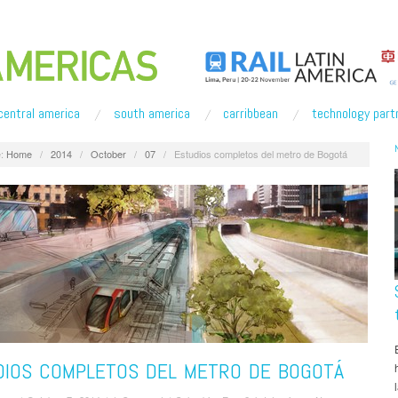
central america
south america
carribbean
technology part
:
Home
/
2014
/
October
/
07
/
Estudios completos del metro de Bogotá
DIOS COMPLETOS DEL METRO DE BOGOTÁ