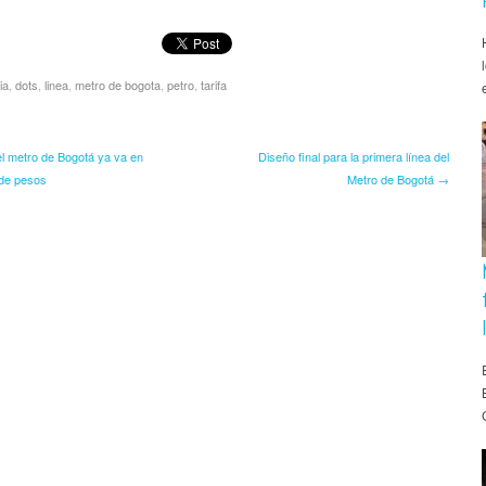
ia
,
dots
,
linea
,
metro de bogota
,
petro
,
tarifa
l metro de Bogotá ya va en
Diseño final para la primera línea del
 de pesos
Metro de Bogotá →