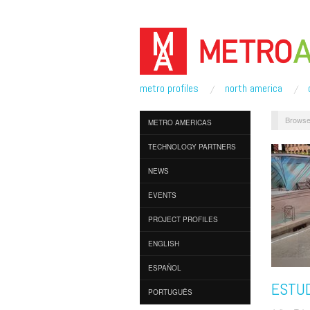
metro profiles
north america
Browse
METRO AMERICAS
TECHNOLOGY PARTNERS
NEWS
EVENTS
PROJECT PROFILES
ENGLISH
ESPAÑOL
ESTU
PORTUGUÊS