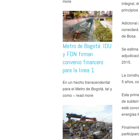
more
integral, 
principios
Adicional 
conectará 
de Bosa.
Metro de Bogotá: IDU
Se estima 
y FDN firman
adjudicaci
convenio financero
2015.
para la linea 1
La constru
5 años, co
En un hecho transcendental
para el Metro de Bogotá, tal y
Esta prim
como » read more
de subterr
está conc
energías l
Finalment
participar