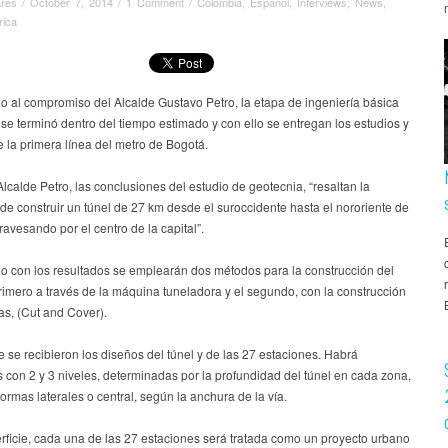
ares
/
October 7, 2014
/
1 Comment
/
Colombia
,
Español
,
Interviews
,
News
,
rica
o al compromiso del Alcalde Gustavo Petro, la etapa de ingeniería básica
e terminó dentro del tiempo estimado y con ello se entregan los estudios y
 la primera línea del metro de Bogotá.
lcalde Petro, las conclusiones del estudio de geotecnia, “resaltan la
 de construir un túnel de 27 km desde el suroccidente hasta el nororiente de
ravesando por el centro de la capital”.
o con los resultados se emplearán dos métodos para la construcción del
primero a través de la máquina tuneladora y el segundo, con la construcción
as, (Cut and Cover).
 se recibieron los diseños del túnel y de las 27 estaciones. Habrá
 con 2 y 3 niveles, determinadas por la profundidad del túnel en cada zona,
formas laterales o central, según la anchura de la vía.
rficie, cada una de las 27 estaciones será tratada como un proyecto urbano