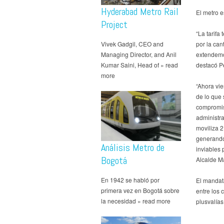
Hyderabad Metro Rail
El metro e
Project
“La tarifa
Vivek Gadgil, CEO and
por la can
Managing Director, and Anil
extendemos
Kumar Saini, Head of » read
destacó Pe
more
“Ahora vie
de lo que 
compromiso
administra
moviliza 2
generando
Análisis Metro de
inviables 
Bogotá
Alcalde M
En 1942 se habló por
El mandat
primera vez en Bogotá sobre
entre los 
la necesidad » read more
plusvalías