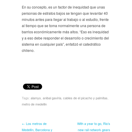
En su concepto, es un factor de inequidad que unas
personas de estratos bajos se tengan que levantar 40
minutos antes para llegar al trabajo o al estudio, frente
al tiempo que se toma normalmente una persona de
barrios económicamente más altos. “Eso es inequidad
y a eso debe responder el desarrollo o crecimiento del
sistema en cualquier país”, enfatizó el catedrático
chileno.
Tags:
alamys
,
anibal gaviria
,
cables de el picacho y palmitas
,
metro de medellin
← Los metros de
With a year to go, Rio’s
Medellín, Barcelona y
new rail network gears