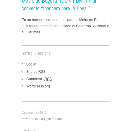
Metro de Bogotá: IDU y FDN firman
convenio financero para la linea 1
En un hecho transcendental para el Metro de Bogotá,
tal y como lo habían anunciado el Gobierno Nacional y
el » ler más
METRO AMERICAS
Log in
Entries
RSS
Comments
RSS
WordPress.org
Copyright © 2019
Powered by
Oxygen Theme
.