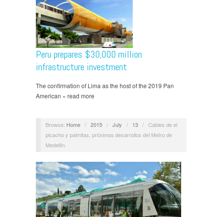
Peru prepares $30,000 million
infrastructure investment
The confirmation of Lima as the host of the 2019 Pan
American » read more
Browse:
Home
/
2015
/
July
/
13
/
Cables de el
picacho y palmitas, próximos desarrollos del Metro de
Medellín