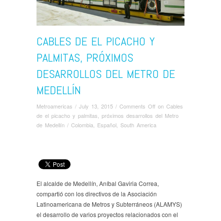
CABLES DE EL PICACHO Y
PALMITAS, PRÓXIMOS
DESARROLLOS DEL METRO DE
MEDELLÍN
Metroamericas
/
July 13, 2015
/
Comments Off
on Cables
de el picacho y palmitas, próximos desarrollos del Metro
de Medellín
/
Colombia
,
Español
,
South America
El alcalde de Medellín, Aníbal Gaviria Correa,
compartió con los directivos de la Asociación
Latinoamericana de Metros y Subterráneos (ALAMYS)
el desarrollo de varios proyectos relacionados con el