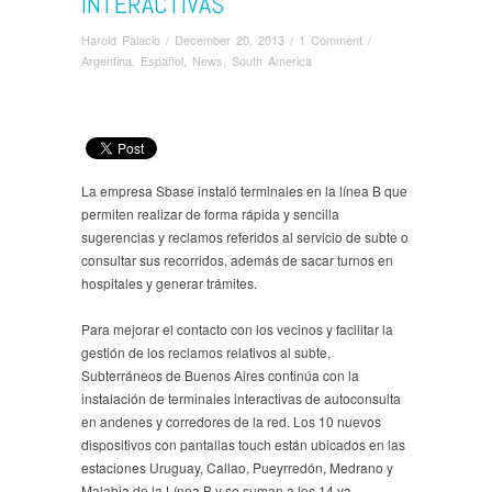
INTERACTIVAS
Harold Palacio
/
December 20, 2013
/
1 Comment
/
Argentina
,
Español
,
News
,
South America
La empresa Sbase instaló terminales en la línea B que
permiten realizar de forma rápida y sencilla
sugerencias y reclamos referidos al servicio de subte o
consultar sus recorridos, además de sacar turnos en
hospitales y generar trámites.
Para mejorar el contacto con los vecinos y facilitar la
gestión de los reclamos relativos al subte,
Subterráneos de Buenos Aires continúa con la
instalación de terminales interactivas de autoconsulta
en andenes y corredores de la red. Los 10 nuevos
dispositivos con pantallas touch están ubicados en las
estaciones Uruguay, Callao, Pueyrredón, Medrano y
Malabia de la Línea B y se suman a los 14 ya