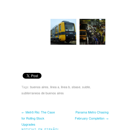
Tags:
buenos aires
,
linea a
,
linea b
,
sbase
,
subte
,
subterraneos de buenos aires
← Metrô Rio: The Case
Panama Metro Chasing
for Rolling Stock
February Completion →
Upgrades
NOTICIAS EN ESPAÑOL