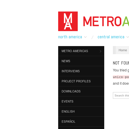
north america
central america
Home
METRO AMERICAS
NEWS
NOT FOU
You tried 
INTERVIEWS
unico-po
PROJECT PROFILES
and it does
DOWNLOADS
EVENTS
ENGLISH
ESPAÑOL