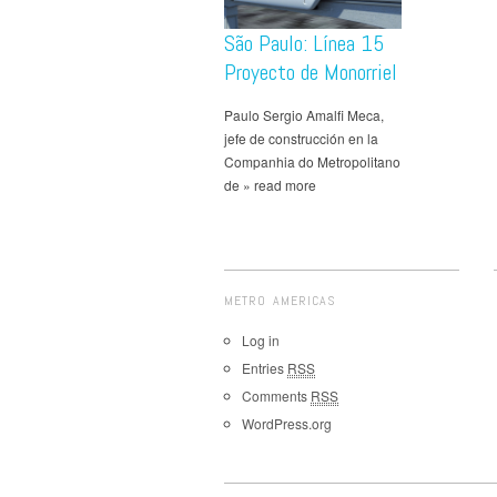
São Paulo: Línea 15
Proyecto de Monorriel
Paulo Sergio Amalfi Meca,
jefe de construcción en la
Companhia do Metropolitano
de » read more
METRO AMERICAS
Log in
Entries
RSS
Comments
RSS
WordPress.org