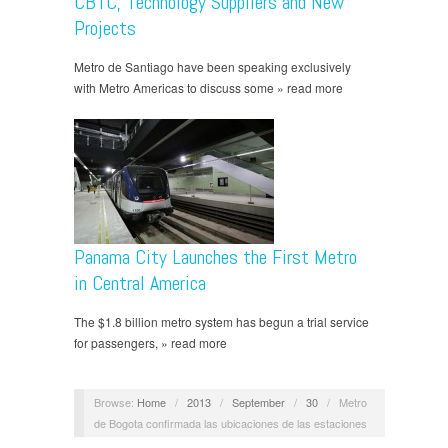
CBTC, Technology Suppliers and New
Projects
Metro de Santiago have been speaking exclusively
with Metro Americas to discuss some » read more
Panama City Launches the First Metro
in Central America
The $1.8 billion metro system has begun a trial service
for passengers, » read more
Browse:
Home
/
2013
/
September
/
30
/
Metro
de Bogota confirmada las ubicaciones de las estaciones