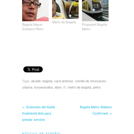
Metro de Bogota
Bogota Mayor
Proposed Bogota
Gustavo Petro
Metro
Tags:
alcade
,
bogota
,
cano jimenez
,
comite de renovacion
urbana
,
euroestudios
,
idom
,
l1
,
metro de bogota
,
petro
← Extensión del Subte
Bogota Metro Stations
finalmente listo para
Confirmed →
prestar servicio
NOTICIAS EN ESPAÑOL