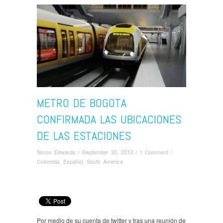
METRO DE BOGOTA
CONFIRMADA LAS UBICACIONES
DE LAS ESTACIONES
Simon Edwards
/
September 30, 2013
/
1 Comment
/
Colombia
,
Español
,
South America
Por medio de su cuenta de twitter y tras una reunión de