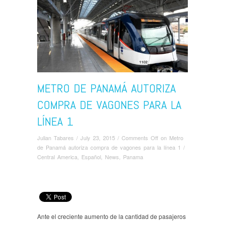
METRO DE PANAMÁ AUTORIZA
COMPRA DE VAGONES PARA LA
LÍNEA 1
Julian Tabares
/
July 23, 2015
/
Comments Off
on Metro
de Panamá autoriza compra de vagones para la línea 1
/
Central America
,
Español
,
News
,
Panama
Ante el creciente aumento de la cantidad de pasajeros