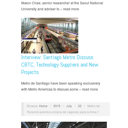
Ilkwon Chae, senior researcher at the Seoul National
University and adviser to » read more
Interview: Santiago Metro Discuss
CBTC, Technology Suppliers and New
Projects
Metro de Santiago have been speaking exclusively
with Metro Americas to discuss some » read more
Browse:
Home
/
2015
/
July
/
23
/
Metro de
Panamá autoriza compra de vagones para la línea 1