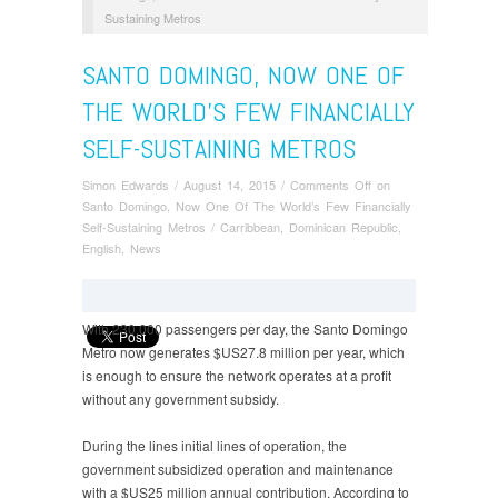
Sustaining Metros
SANTO DOMINGO, NOW ONE OF
THE WORLD’S FEW FINANCIALLY
SELF-SUSTAINING METROS
Simon Edwards
/
August 14, 2015
/
Comments Off
on
Santo Domingo, Now One Of The World’s Few Financially
Self-Sustaining Metros
/
Carribbean
,
Dominican Republic
,
English
,
News
With 230,000 passengers per day, the Santo Domingo
Metro now generates $US27.8 million per year, which
is enough to ensure the network operates at a profit
without any government subsidy.
During the lines initial lines of operation, the
government subsidized operation and maintenance
with a $US25 million annual contribution. According to