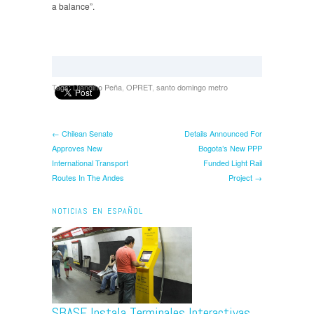
a balance”.
Tags:
Diandino Peña
,
OPRET
,
santo domingo metro
← Chilean Senate
Details Announced For
Approves New
Bogota’s New PPP
International Transport
Funded Light Rail
Routes In The Andes
Project →
NOTICIAS EN ESPAÑOL
SBASE Instala Terminales Interactivas