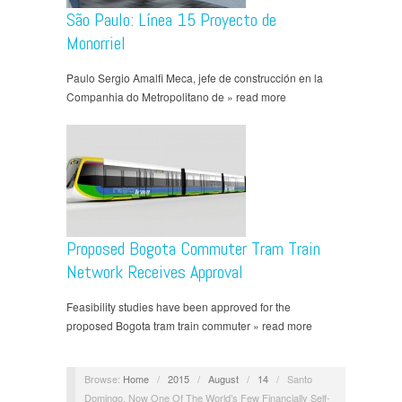
São Paulo: Línea 15 Proyecto de
Monorriel
Paulo Sergio Amalfi Meca, jefe de construcción en la
Companhia do Metropolitano de » read more
Proposed Bogota Commuter Tram Train
Network Receives Approval
Feasibility studies have been approved for the
proposed Bogota tram train commuter » read more
Browse:
Home
/
2015
/
August
/
14
/
Santo
Domingo, Now One Of The World’s Few Financially Self-